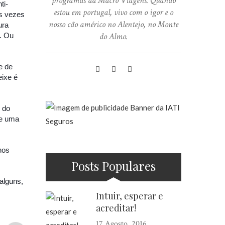
programas da Macro Viagens. Quando
ti-
estou em portugal, vivo com o igor e o
as vezes
nosso cão américo no Alentejo, no Monte
ura
do Almo.
s. Ou
e de
eixe é
 do
be uma
nos
Posts Populares
alguns,
Intuir, esperar e
acreditar!
17 Agosto, 2016