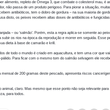
er alimento, repleto de Ómega 3, que combate o colesterol mau, é an
dor, não passa de um produto perigoso. Para piorar a situação, muit
cebem antibióticos, tem o dobro de gordura – na sua maioria de gord
a disto, os peixes recebem altas doses de antibióticos e fungicida
njada – ou ‘salmão’. Porém, esta a regra aplica-se somente ao peix
a subir os rios na época da reprodução e morrer em seguida. Esse p
sua dieta à base de camarão e krill.
os de todo o mundo é criado em aquacultura, e tem uma cor que vai
-pálido. Para ficar com o mesmo tom do salmão selvagem ele rece
 mensal de 200 gramas deste pescado, apresenta riscos canceríge
ão animal, claro. Mas mesmo que esse ponto não seja relevante para 
eza, para todos.