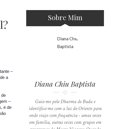
Sobre Mim
l?
tante –
ade a
Diana Chiu Baptista
 de
Guio-me pelo Dharma de Buda e
agem –
, é de
identifico-me com a luz do Oriente para
lmão
onde viajo com frequência - umas vezes
em família, outras vezes com grupos em