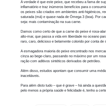
A v
erdade é que este peixe, que recebeu a fama de sup
inflamatório e traz inúmeros benefícios para o consumi
os peixes são criados em ambientes anti-higiénicos, re
saturada (má) e quase nada de Ómega 3 (boa). Por caus
seja: mais contaminação na sua carne.
Damos como certo de que a carne do peixe é rosa-alara
alto-mar, que passa a vida em liberdade no oceano par
raro, caro, delicioso e belamente colorido por conta de 
A esmagadora maioria do peixe encontrado nos mercad
cinza ao bege-claro, passando no máximo por um rosa
ração com aditivos sintéticos derivados de petróleo.
Além disso, estudos apontam que consumir uma média
inaceitáveis.
Para além disto tudo – que é grave – há ainda a quest
pelo menos a própria saúde e felicidade é, tenho a cert