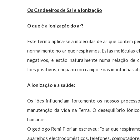
Os Candeeiros de Sal e a Ionização
O que é a ionização do ar?
Este termo aplica-se a moléculas de ar que contêm pe
normalmente no ar que respiramos. Estas moléculas el
negativos, e estão naturalmente numa relação de c
iões positivos, enquanto no campo e nas montanhas a
A ionização e a saúde:
Os iões influenciam fortemente os nossos processos
manutenção da vida na Terra. O desequilíbrio iónico
humanos.
O geólogo Remi Florian escreveu: “o ar que respiramo
aparelhos electrodomésticos, telefones, computadores