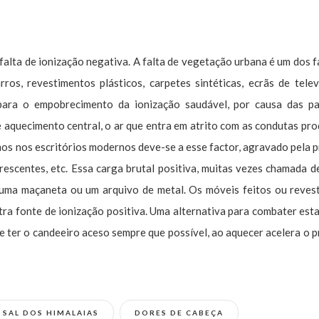
falta de ionização negativa. A falta de vegetação urbana é um dos f
ros, revestimentos plásticos, carpetes sintéticas, ecrãs de tele
ara o empobrecimento da ionização saudável, por causa das par
e aquecimento central, o ar que entra em atrito com as condutas pr
mos nos escritórios modernos deve-se a esse factor, agravado pela 
rescentes, etc. Essa carga brutal positiva, muitas vezes chamada d
 uma maçaneta ou um arquivo de metal. Os móveis feitos ou reves
outra fonte de ionização positiva. Uma alternativa para combater est
e ter o candeeiro aceso sempre que possível, ao aquecer acelera o 
 SAL DOS HIMALAIAS
DORES DE CABEÇA