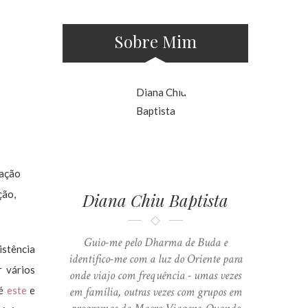
Sobre Mim
ração
ção,
Diana Chiu Baptista
Guio-me pelo Dharma de Buda e
istência
identifico-me com a luz do Oriente para
r vários
onde viajo com frequência - umas vezes
 é
este
e
em família, outras vezes com grupos em