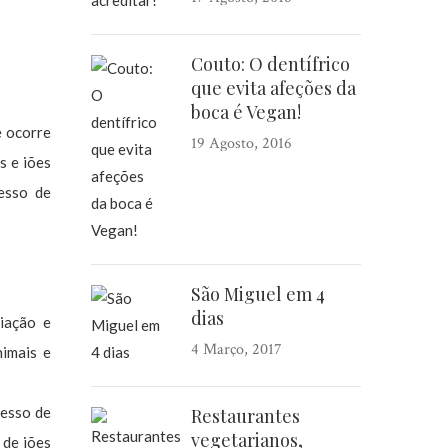
Couto: O dentífrico
que evita afeções da
boca é Vegan!
e ocorre
19 Agosto, 2016
s e iões
esso de
São Miguel em 4
dias
riação e
4 Março, 2017
nimais e
cesso de
Restaurantes
vegetarianos,
 de iões