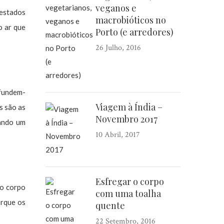
veganos e
 estados
macrobióticos no
o ar que
Porto (e arredores)
26 Julho, 2016
 fundem-
Viagem à Índia –
s são as
Novembro 2017
iando um
10 Abril, 2017
Esfregar o corpo
 o corpo
com uma toalha
orque os
quente
22 Setembro, 2016