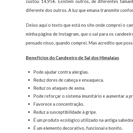
custou 14,95€. Existem outros, de diferentes taman
diferente dos outros. A luz que emana transmite confo
Deixo aqui o texto que está no site onde comprei o ca
minha página de Instagram, que o sal para os candeei
pensado nisso, quando comprei. Mas acredito que possa 
Benefícios do Candeeiro de Sal dos Himalaias
Pode ajudar contra alergias.
Reduz dores de cabeça e enxaqueca.
Reduz os ataques de asma.
Pode reforçar o sistema imunitário e aumentar a p
Favorece a concentração.
Reduz a susceptibilidade à gripe.
É um produto ecológico utilizado na antiga sabedor
É um elemento decorativo, funcional e bonito.