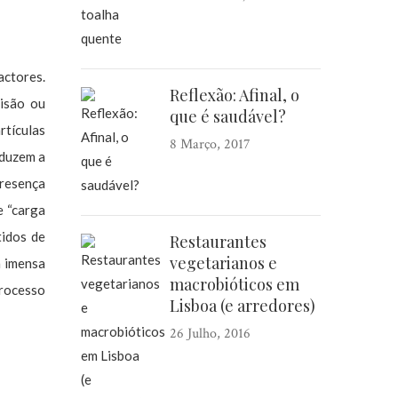
actores.
Reflexão: Afinal, o
visão ou
que é saudável?
tículas
8 Março, 2017
oduzem a
presença
e “carga
tidos de
Restaurantes
vegetarianos e
a imensa
macrobióticos em
processo
Lisboa (e arredores)
26 Julho, 2016