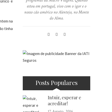
programas da Macro Viagens. Quando
 único e
estou em portugal, vivo com o igor e o
nosso cão américo no Alentejo, no Monte
do Almo.
ontem na
ão tinha
Posts Populares
Intuir, esperar e
acreditar!
17 Agosto, 2016