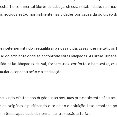
tar físico e mental (dores de cabeça, stress, irritabilidade, insónia,
os nocivos estão normalmente nas cidades por causa da poluição d
e noite, permitindo reequilibrar a nossa vida. Esses iões negativos
 o ar do ambiente onde se encontram estas lâmpadas. As áreas urbana
itida pelas lâmpadas de sal, fornece-nos conforto e bem-estar, cr
timular a concentração e a meditação.
oduzindo efeitos nos órgãos internos, mas principalmente afectam
 de oxigénio e purificando o ar de pó e poluição. Isso acontece p
m têm a capacidade de normalizar a pressão arterial.