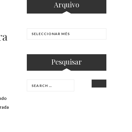
Arquivo
ra
Pesquisar
SEARCH
undo
irada