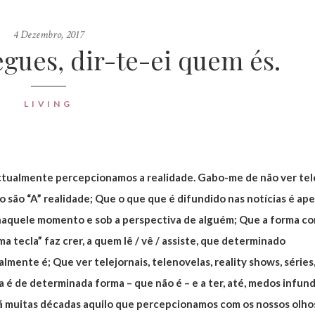
4 Dezembro, 2017
ues, dir-te-ei quem és.
LIVING
ctualmente percepcionamos a realidade. Gabo-me de não ver tel
ão são “A” realidade; Que o que que é difundido nas notícias é ap
 naquele momento e sob a perspectiva de alguém; Que a forma c
 tecla” faz crer, a quem lê / vê / assiste, que determinado
mente é; Que ver telejornais, telenovelas, reality shows, séries,
a é de determinada forma – que não é – e a ter, até, medos infun
há muitas décadas aquilo que percepcionamos com os nossos olho