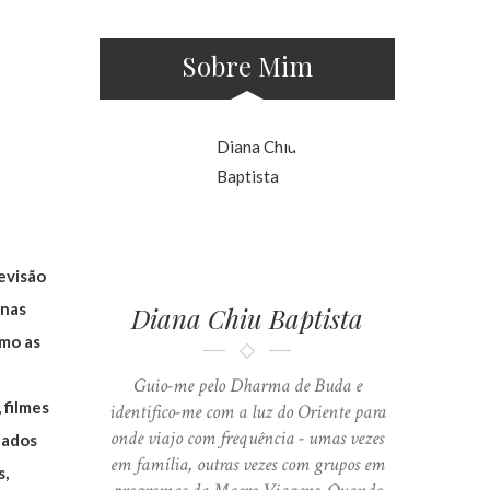
Sobre Mim
evisão
enas
Diana Chiu Baptista
omo as
Guio-me pelo Dharma de Buda e
 filmes
identifico-me com a luz do Oriente para
onde viajo com frequência - umas vezes
dados
em família, outras vezes com grupos em
s,