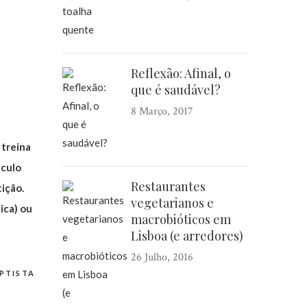
Reflexão: Afinal, o
que é saudável?
8 Março, 2017
 treina
áculo
Restaurantes
ição.
vegetarianos e
ica) ou
macrobióticos em
Lisboa (e arredores)
26 Julho, 2016
PTISTA