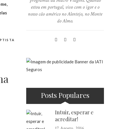
programas da Macro Viagens. Quando
-me,
estou em portugal, vivo com o igor e o
elas
nosso cão américo no Alentejo, no Monte
do Almo.
PTISTA
ha
Posts Populares
Intuir, esperar e
acreditar!
17 Agosto, 2016