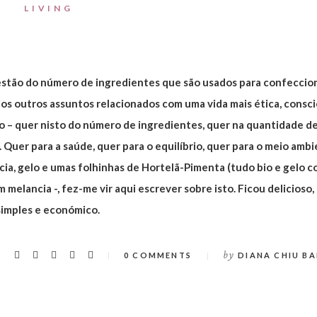
LIVING
estão do número de ingredientes que são usados para confeccio
rios outros assuntos relacionados com uma vida mais ética, consc
 – quer nisto do número de ingredientes, quer na quantidade d
Quer para a saúde, quer para o equilíbrio, quer para o meio ambi
ia, gelo e umas folhinhas de Hortelã-Pimenta (tudo bio e gelo 
m melancia -, fez-me vir aqui escrever sobre isto. Ficou delicioso
simples e económico.
by
0 COMMENTS
DIANA CHIU BA