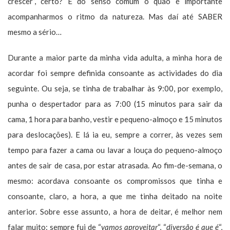
crescer”, certo? É do senso comum o quão é importante
acompanharmos o ritmo da natureza. Mas daí até SABER
mesmo a sério…
Durante a maior parte da minha vida adulta, a minha hora de
acordar foi sempre definida consoante as actividades do dia
seguinte. Ou seja, se tinha de trabalhar às 9:00, por exemplo,
punha o despertador para as 7:00 (15 minutos para sair da
cama, 1 hora para banho, vestir e pequeno-almoço e 15 minutos
para deslocações). E lá ia eu, sempre a correr, às vezes sem
tempo para fazer a cama ou lavar a louça do pequeno-almoço
antes de sair de casa, por estar atrasada.
Ao fim-de-semana, o
mesmo: acordava consoante os compromissos que tinha e
consoante, claro, a hora, a que me tinha deitado na noite
anterior. Sobre esse assunto, a hora de deitar, é melhor nem
falar muito: sempre fui de “
vamos aproveitar
“, “
diversão é que é
“,