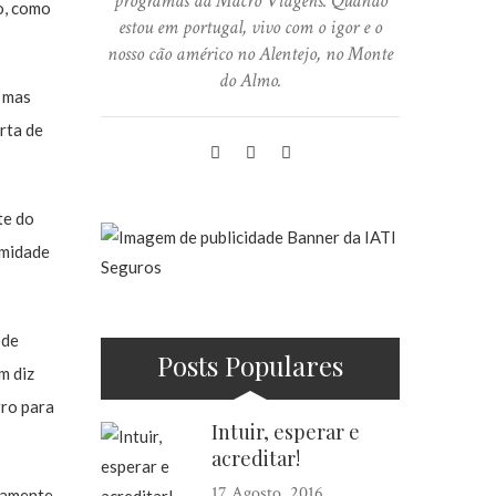
programas da Macro Viagens. Quando
to, como
estou em portugal, vivo com o igor e o
nosso cão américo no Alentejo, no Monte
do Almo.
, mas
rta de
te do
imidade
ode
Posts Populares
m diz
rro para
Intuir, esperar e
acreditar!
17 Agosto, 2016
mamente.