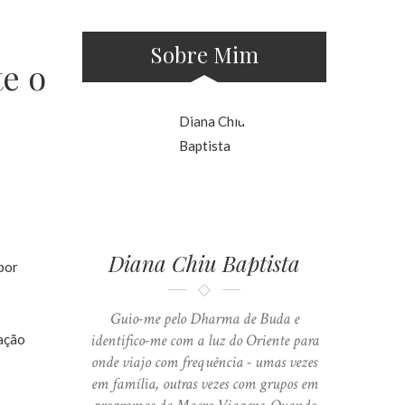
Sobre Mim
e o
Diana Chiu Baptista
por
Guio-me pelo Dharma de Buda e
identifico-me com a luz do Oriente para
ração
onde viajo com frequência - umas vezes
em família, outras vezes com grupos em