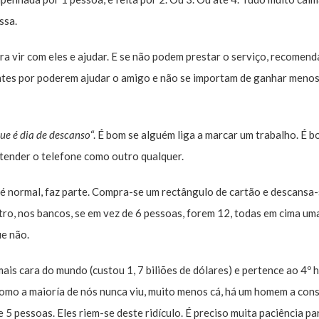
ssa.
a vir com eles e ajudar. E se não podem prestar o serviço, recomen
entes por poderem ajudar o amigo e não se importam de ganhar menos
ue é dia de descanso
“. É bom se alguém liga a marcar um trabalho. É b
atender o telefone como outro qualquer.
o é normal, faz parte. Compra-se um rectângulo de cartão e descansa
tro, nos bancos, se em vez de 6 pessoas, forem 12, todas em cima um
ue não.
ais cara do mundo (custou 1, 7 biliões de dólares) e pertence ao 4º
como a maioría de nós nunca viu, muito menos cá, há um homem a cons
5 pessoas. Eles riem-se deste ridículo. É preciso muita paciência pa