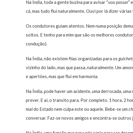
Na Índia, toda a gente buzina para avisar “v
ou passar
” 
cá, mas tudo flui naturalmente. Ouvi por lá dizer várias
Os condutores guiam atentos. Nem numa posição demas
soltos. E tenho para mim que são os melhores condutor
condução).
Na Índia, não existem filas organizadas para os
guichet
vizinho do lado, mas que passa, naturalmente. Um amo
e apertões, mas que flui em harmonia.
Na Índia, pode haver um acidente, uma derrocada, uma
prever. E aí, o transito para. Por completo. 1 hora, 2 
mal do Estado nem culpa este ou aquele. Bebe-se um
ch
conversar. Faz-se novos amigos e encontra-se outros j
Na Índia, uma função que para nós seria para ser desem