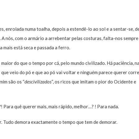
, enrolada numa toalha, depois a estendê-lo ao sol e a sentar-se, d
 A nós, com o armário a arrebentar pelas costuras, falta-nos sempre
a mais está seca e passada a ferro.
o maior do que o tempo por cá, pelo mundo civilizado. Há paciência, na
r que veio do pó e que ao pó vai voltar e ninguém parece querer corr
 mim são os “
descivilizados
“, os ricos que imitam o pior do Ocidente e
! Para quê querer mais, mais rápido, melhor…? ! Para nada.
rar. Tudo demora exactamente o tempo que tem de demorar.