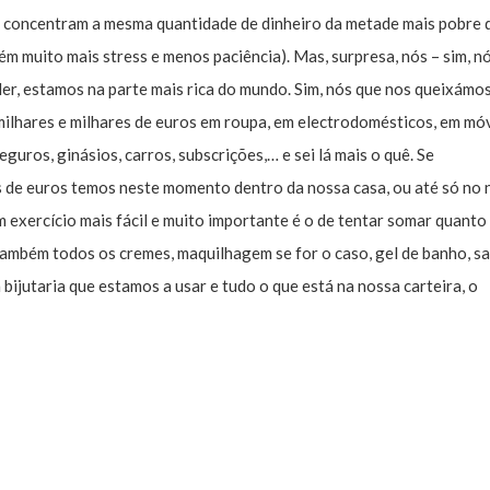
s concentram a mesma quantidade de dinheiro da metade mais pobre 
 muito mais stress e menos paciência). Mas, surpresa, nós – sim, nó
ler, estamos na parte mais rica do mundo. Sim, nós que nos queixámo
ilhares e milhares de euros em roupa, em electrodomésticos, em mó
eguros, ginásios, carros, subscrições,… e sei lá mais o quê. Se
 de euros temos neste momento dentro da nossa casa, ou até só no
m exercício mais fácil e muito importante é o de tentar somar quanto
 também todos os cremes, maquilhagem se for o caso, gel de banho, s
bijutaria que estamos a usar e tudo o que está na nossa carteira, o