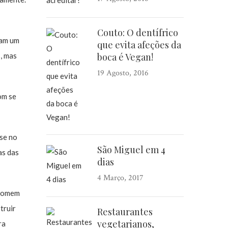
Couto: O dentífrico
dam um
que evita afeções da
, mas
boca é Vegan!
19 Agosto, 2016
om se
-se no
São Miguel em 4
as das
dias
4 Março, 2017
 homem
truir
Restaurantes
vegetarianos,
ra