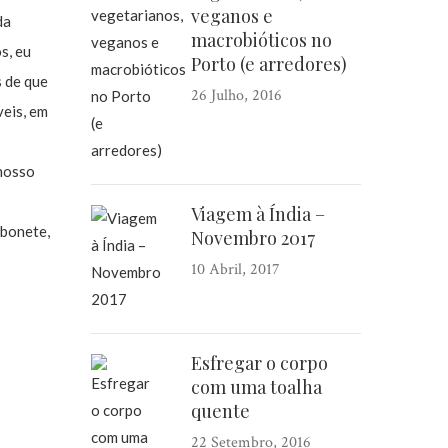
veganos e
da
macrobióticos no
s, eu
Porto (e arredores)
s de que
26 Julho, 2016
veis, em
 nosso
Viagem à Índia –
abonete,
Novembro 2017
10 Abril, 2017
Esfregar o corpo
com uma toalha
quente
22 Setembro, 2016