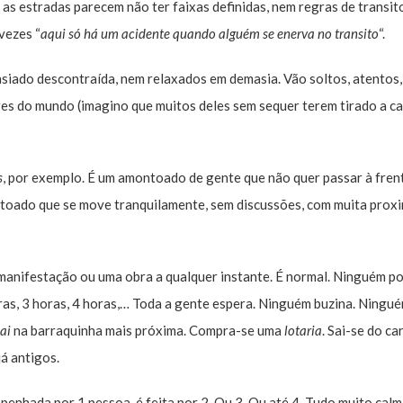
e as estradas parecem não ter faixas definidas, nem regras de transi
 vezes “
aqui só há um acidente quando alguém se enerva no transito
“.
iado descontraída, nem relaxados em demasia. Vão soltos, atentos
es do mundo (imagino que muitos deles sem sequer terem tirado a ca
s
, por exemplo. É um amontoado de gente que não quer passar à fren
ntoado que se move tranquilamente, sem discussões, com muita prox
 manifestação ou uma obra a qualquer instante. É normal. Ninguém p
horas, 3 horas, 4 horas,… Toda a gente espera. Ninguém buzina. Ningué
ai
na barraquinha mais próxima. Compra-se uma
lotaria
. Sai-se do ca
á antigos.
penhada por 1 pessoa, é feita por 2. Ou 3. Ou até 4. Tudo muito cal