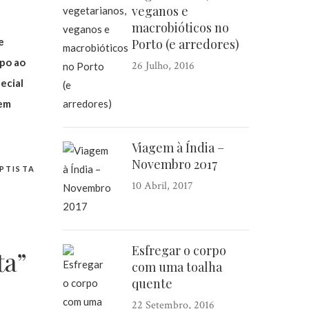
veganos e
macrobióticos no
e
Porto (e arredores)
upo ao
26 Julho, 2016
ecial
 em
Viagem à Índia –
Novembro 2017
PTISTA
10 Abril, 2017
Esfregar o corpo
ta”
com uma toalha
quente
22 Setembro, 2016