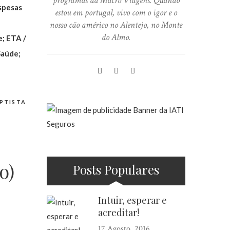
programas da Macro Viagens. Quando
espesas
estou em portugal, vivo com o igor e o
nosso cão américo no Alentejo, no Monte
do Almo.
; ETA /
Saúde;
PTISTA
o)
Posts Populares
Intuir, esperar e
acreditar!
17 Agosto, 2016