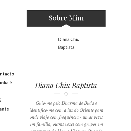
Sobre Mim
ontacto
anka é
Diana Chiu Baptista
6
Guio-me pelo Dharma de Buda e
rante
identifico-me com a luz do Oriente para
onde viajo com frequência - umas vezes
em família, outras vezes com grupos em