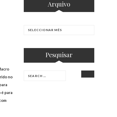
Arquivo
Pesquisar
Macro
SEARCH
rido no
 para
 é para
 com