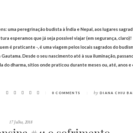
: uma peregrinação budista à Índia e Nepal, aos lugares sagrad
tura esperamos que já seja possível viajar (em segurança, claro)!
em é praticante -, é uma viagem pelos locais sagrados do budis
a Gautama. Desde o seu nascimento até à sua iluminação, passan
da do dharma, sítios onde praticou durante meses ou, até, anos e 
by
0 COMMENTS
DIANA CHIU BA
17 Julho, 2018
ensina #4: o sofrimento.