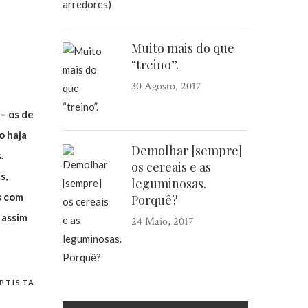
Muito mais do que
“treino”.
30 Agosto, 2017
 – os de
o haja
Demolhar [sempre]
.
os cereais e as
s,
leguminosas.
s com
Porquê?
 assim
24 Maio, 2017
PTISTA