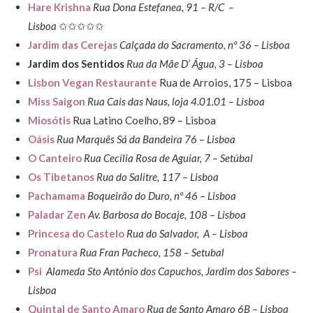
Hare Krishna
Rua Dona Estefanea, 91 – R/C –
Lisboa
✩✩✩✩✩
Jardim das Cerejas
Calçada do Sacramento, nº 36 – Lisboa
Jardim dos Sentidos
Rua da Mãe D’ Água, 3 – Lisboa
Lisbon Vegan Restaurante
Rua de Arroios, 175 – Lisboa
Miss Saigon
Rua Cais das Naus, loja 4.01.01 – Lisboa
Miosótis
Rua Latino Coelho, 89 – Lisboa
Oásis
Rua Marquês Sá da Bandeira 76 – Lisboa
O Canteiro
Rua Cecília Rosa de Aguiar, 7 – Setúbal
Os Tibetanos
Rua do Salitre, 117 – Lisboa
Pachamama
Boqueirão do Duro, nº 46 – Lisboa
Paladar Zen
Av. Barbosa do Bocaje, 108 – Lisboa
Princesa do Castelo
Rua do Salvador, A – Lisboa
Pronatura
Rua Fran Pacheco, 158 – Setubal
Psi
Alameda Sto António dos Capuchos, Jardim dos Sabores –
Lisboa
Quintal de Santo Amaro
Rua de Santo Amaro 6B – Lisboa