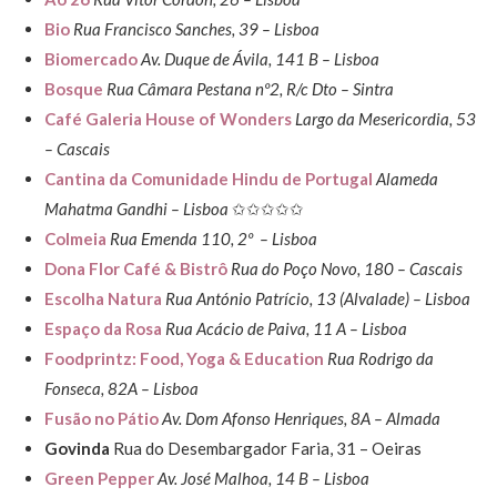
Bio
Rua Francisco Sanches, 39 – Lisboa
Biomercado
Av. Duque de Ávila, 141 B – Lisboa
Bosque
Rua Câmara Pestana nº2, R/c Dto – Sintra
Café Galeria House of Wonders
Largo da Mesericordia, 53
– Cascais
Cantina da Comunidade Hindu de Portugal
Alameda
Mahatma Gandhi – Lisboa
✩✩✩✩✩
Colmeia
Rua Emenda 110, 2º – Lisboa
Dona Flor Café & Bistrô
Rua do Poço Novo, 180 – Cascais
Escolha Natura
Rua António Patrício, 13 (Alvalade) – Lisboa
Espaço da Rosa
Rua Acácio de Paiva, 11 A – Lisboa
Foodprintz: Food, Yoga & Education
Rua Rodrigo da
Fonseca, 82A – Lisboa
Fusão no Pátio
Av. Dom Afonso Henriques, 8A – Almada
Govinda
Rua do Desembargador Faria, 31 – Oeiras
Green Pepper
Av. José Malhoa, 14 B – Lisboa