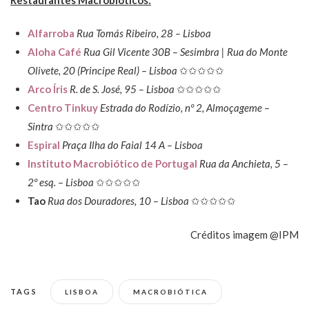
Alfarroba
Rua Tomás Ribeiro, 28 – Lisboa
Aloha Café
Rua Gil Vicente 30B – Sesimbra | Rua do Monte
Olivete, 20 (Principe Real) – Lisboa
✩✩✩✩✩
Arco Íris
R. de S. José, 95 – Lisboa
✩✩✩✩✩
Centro Tinkuy
Estrada do Rodízio, nº 2, Almoçageme –
Sintra
✩✩✩✩✩
Espiral
Praça Ilha do Faial 14 A – Lisboa
Instituto Macrobiótico de Portugal
Rua da Anchieta, 5 –
2º esq. – Lisboa
✩✩✩✩✩
Tao
Rua dos Douradores, 10 – Lisboa
✩✩✩✩✩
Créditos imagem @IPM
TAGS
LISBOA
MACROBIÓTICA