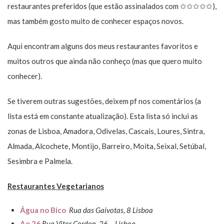
restaurantes preferidos (que estão assinalados com ✩✩✩✩✩),
mas também gosto muito de conhecer espaços novos.
Aqui encontram alguns dos meus restaurantes favoritos e
muitos outros que ainda não conheço (mas que quero muito
conhecer).
Se tiverem outras sugestões, deixem pf nos comentários (a
lista está em constante atualização). Esta lista só inclui as
zonas de Lisboa, Amadora, Odivelas, Cascais, Loures, Sintra,
Almada, Alcochete, Montijo, Barreiro, Moita, Seixal, Setúbal,
Sesimbra e Palmela.
Restaurantes Vegetarianos
Água no Bico
Rua das Gaivotas, 8 Lisboa
Ao 26
Rua Vitor Cordon, 26 – Lisboa