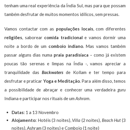
tenham uma real experiência da Índia Sul, mas para que possam
também desfrutar de muitos momentos idílicos, sem pressas.
Vamos contactar com as
populações locais
, com diferentes
religiões
, saborear
comida tradicional
e vamos dormir uma
noite a bordo de um
comboio indiano
. Mas vamos também
passar alguns dias numa
praia paradisíaca
– como já existem
poucas tão serenas e limpas na Índia -, vamos apreciar a
tranquilidade das
Backwaters
de Kollam e ter tempo para
desfrutar e praticar
Yoga e Meditação
. Para além disso, temos
a possibilidade de abraçar e conhecer uma verdadeira
guru
Indiana e participar nos rituais de um
Ashram
.
Datas:
1 a 13 Novembro
Alojamento:
Hotéis (3 noites),
Villa
(2 noites),
Beach Hut
(3
noites), Ashram (3 noites) e Comboio (1 noite)