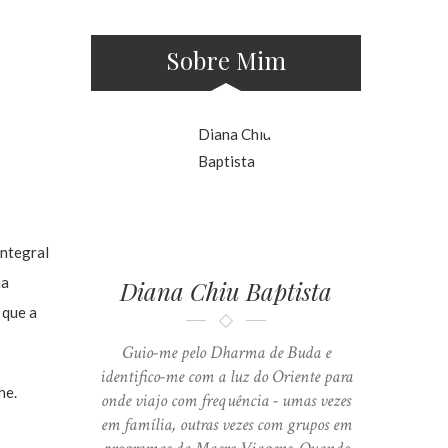
Sobre Mim
integral
ha
Diana Chiu Baptista
 que a
Guio-me pelo Dharma de Buda e
identifico-me com a luz do Oriente para
he.
onde viajo com frequência - umas vezes
em família, outras vezes com grupos em