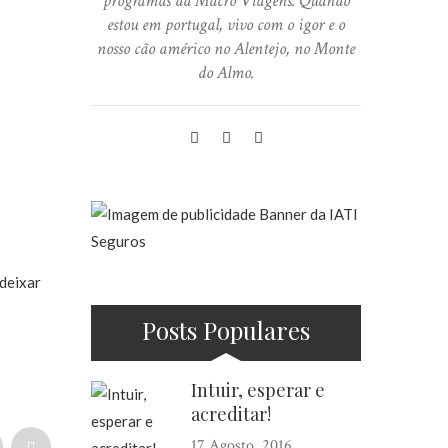
programas da Macro Viagens. Quando
estou em portugal, vivo com o igor e o
nosso cão américo no Alentejo, no Monte
do Almo.
 deixar
Posts Populares
Intuir, esperar e
acreditar!
17 Agosto, 2016