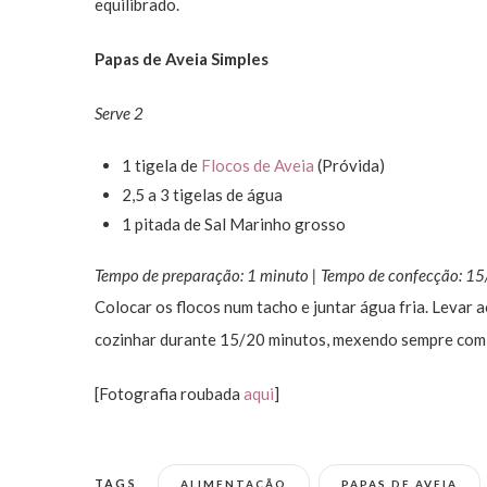
equilibrado.
Papas de Aveia Simples
Serve 2
1 tigela de
Flocos de Aveia
(Próvida)
2,5 a 3 tigelas de água
1 pitada de Sal Marinho grosso
Tempo de preparação: 1 minuto | Tempo de confecção: 1
Colocar os flocos num tacho e juntar água fria. Levar
cozinhar durante 15/20 minutos, mexendo sempre com 
[Fotografia roubada
aqui
]
TAGS
ALIMENTAÇÃO
PAPAS DE AVEIA