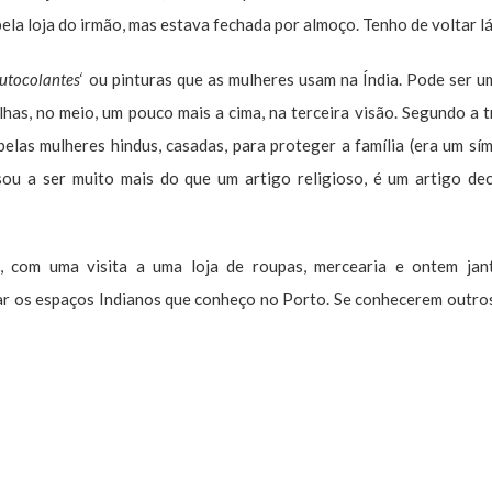
ela loja do irmão, mas estava fechada por almoço. Tenho de voltar lá
utocolantes
‘ ou pinturas que as mulheres usam na Índia. Pode ser u
as, no meio, um pouco mais a cima, na terceira visão. Segundo a t
pelas mulheres hindus, casadas, para proteger a família (era um sí
sou a ser muito mais do que um artigo religioso, é um artigo de
o, com uma visita a uma loja de roupas, mercearia e ontem jan
har os espaços Indianos que conheço no Porto. Se conhecerem outros