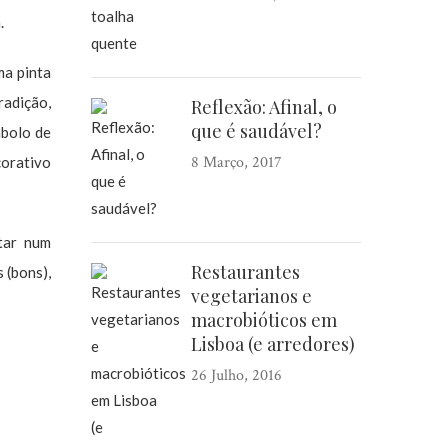
.
ma pinta
radição,
Reflexão: Afinal, o
que é saudável?
mbolo de
8 Março, 2017
corativo
tar num
Restaurantes
 (bons),
vegetarianos e
macrobióticos em
Lisboa (e arredores)
26 Julho, 2016