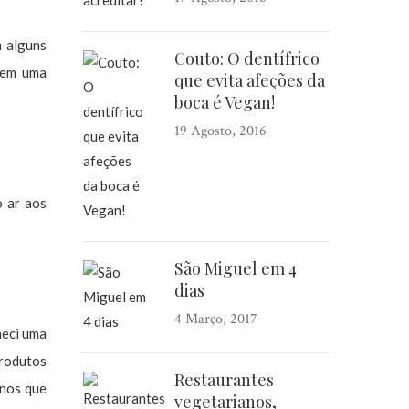
m alguns
Couto: O dentífrico
 tem uma
que evita afeções da
boca é Vegan!
19 Agosto, 2016
o ar aos
São Miguel em 4
dias
4 Março, 2017
heci uma
produtos
Restaurantes
anos que
vegetarianos,