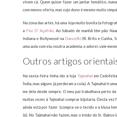
vivem cá. Quem quiser fazer um jantar temático, numa
com menos oferta, mas cujo dono é mesmo muito simpát
Na zona das artes, há uma loja muito bonita (a fotograf
a
Flor D’ Açafrão
. Ao Sábado de manhã têm pão Naan 
Indiana e Bollywood na
Dance4U
(R. Brito e Cunha, 
uma aula com ela, noutra academia, e adorei, vale mesm
Outros artigos orientai
Na sexta-feira tinha ido à loja
Tajmahal
em Cedofeita
Índia, mas alguns já perderam a cola). A Tajmahal é uma
me dela desde sempre. O meu pai trabalhava perto da 
muitas vezes à Tajmahal comprar bijutaria. Desta vez fu
ainda está por fazer (compra-se o tecido e a blusa te
lá). No Tajmahal não fazem, mas o irmão do Sr. Baboo 