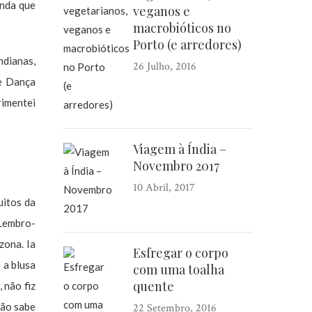
inda que
veganos e
macrobióticos no
Porto (e arredores)
ndianas,
26 Julho, 2016
de Dança
rimentei
Viagem à Índia –
Novembro 2017
10 Abril, 2017
itos da
 Lembro-
zona. Ia
Esfregar o corpo
 a blusa
com uma toalha
quente
 não fiz
não sabe
22 Setembro, 2016