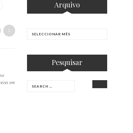
Arquivo
Pesquisar
no
vezes em
SEARCH