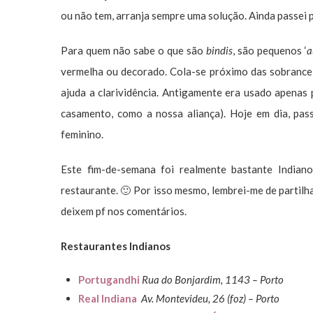
ou não tem, arranja sempre uma solução. Ainda passei p
Para quem não sabe o que são
bindis
, são pequenos ‘
a
vermelha ou decorado. Cola-se próximo das sobrancelh
ajuda a clarividência. Antigamente era usado apenas 
casamento, como a nossa aliança). Hoje em dia, pas
feminino.
Este fim-de-semana foi realmente bastante Indian
restaurante. 🙂 Por isso mesmo, lembrei-me de partil
deixem pf nos comentários.
Restaurantes Indianos
Portugandhi
Rua do Bonjardim, 1143 – Porto
Real Indiana
Av. Montevideu, 26 (foz) – Porto