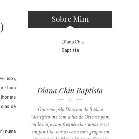
Sobre Mim
)
er isto,
uportava
Diana Chiu Baptista
elhor me
 dias de
Guio-me pelo Dharma de Buda e
identifico-me com a luz do Oriente para
onde viajo com frequência - umas vezes
er) numa
em família, outras vezes com grupos em