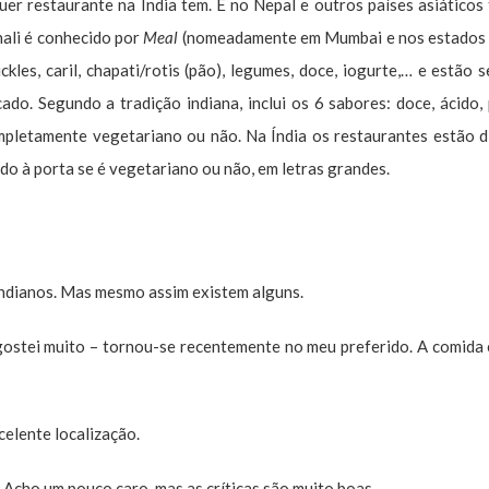
er restaurante na Índia tem. E no Nepal e outros países asiático
hali é conhecido por
Meal
(nomeadamente em Mumbai e nos estados 
ickles, caril, chapati/rotis (pão), legumes, doce, iogurte,… e estão 
ado. Segundo a tradição indiana, inclui os 6 sabores: doce, ácido, 
mpletamente vegetariano ou não. Na Índia os restaurantes estão d
do à porta se é vegetariano ou não, em letras grandes.
Indianos. Mas mesmo assim existem alguns.
ostei muito – tornou-se recentemente no meu preferido. A comida 
celente localização.
 Acho um pouco caro, mas as críticas são muito boas.