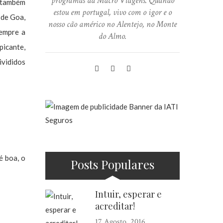
programas da Macro Viagens. Quando
s também
estou em portugal, vivo com o igor e o
de Goa,
nosso cão américo no Alentejo, no Monte
sempre a
do Almo.
picante,
ivididos
é boa, o
Posts Populares
Intuir, esperar e
acreditar!
17 Agosto, 2016