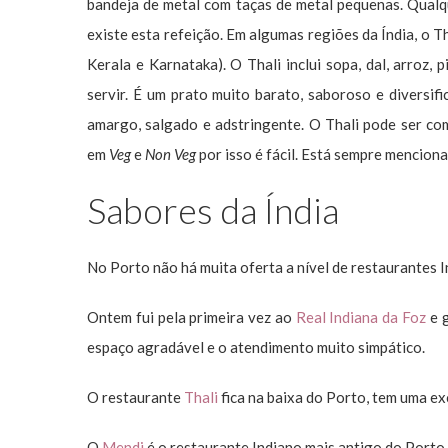
bandeja de metal com taças de metal pequenas. Qualqu
existe esta refeição. Em algumas regiões da Índia, o T
Kerala e Karnataka). O Thali inclui sopa, dal, arroz, p
servir. É um prato muito barato, saboroso e diversific
amargo, salgado e adstringente. O Thali pode ser co
em
Veg
e
Non Veg
por isso é fácil. Está sempre menciona
Sabores da Índia
No Porto não há muita oferta a nível de restaurantes 
Ontem fui pela primeira vez ao
Real Indiana da Foz
e g
espaço agradável e o atendimento muito simpático.
O restaurante
Thali
fica na baixa do Porto, tem uma ex
O
Mendi
é o restaurante Indiano mais antigo do Porto.