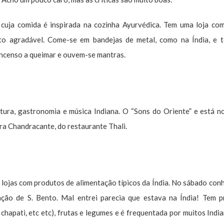
cuja comida é inspirada na cozinha Ayurvédica. Tem uma loja co
muito agradável. Come-se em bandejas de metal, como na Índia, e
incenso a queimar e ouvem-se mantras.
ura, gastronomia e música Indiana. O “Sons do Oriente” e está n
ra Chandracante, do restaurante Thali.
lojas com produtos de alimentação típicos da Índia. No sábado con
tação de S. Bento. Mal entrei parecia que estava na Índia! Tem 
, chapati, etc etc), frutas e legumes e é frequentada por muitos Indi