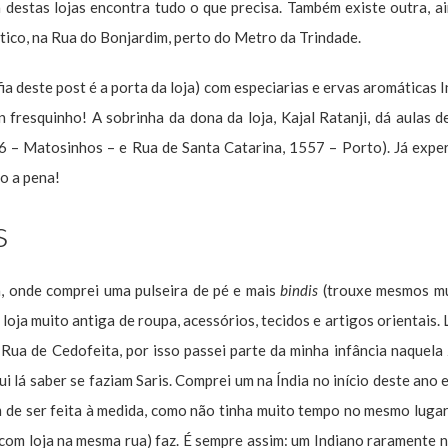
 destas lojas encontra tudo o que precisa. Também existe outra, a
ico, na Rua do Bonjardim, perto do Metro da Trindade.
ia deste post é a porta da loja) com especiarias e ervas aromáticas I
fresquinho! A sobrinha da dona da loja, Kajal Ratanji, dá aulas 
56 – Matosinhos – e Rua de Santa Catarina, 1557 – Porto). Já expe
o a pena!
s
, onde comprei uma pulseira de pé e mais
bindis
(trouxe mesmos mu
 loja muito antiga de roupa, acessórios, tecidos e artigos orientais.
Rua de Cedofeita, por isso passei parte da minha infância naquela 
i lá saber se faziam Saris. Comprei um na Índia no início deste ano e
m de ser feita à medida, como não tinha muito tempo no mesmo lugar,
(com loja na mesma rua) faz. É sempre assim: um Indiano raramente 